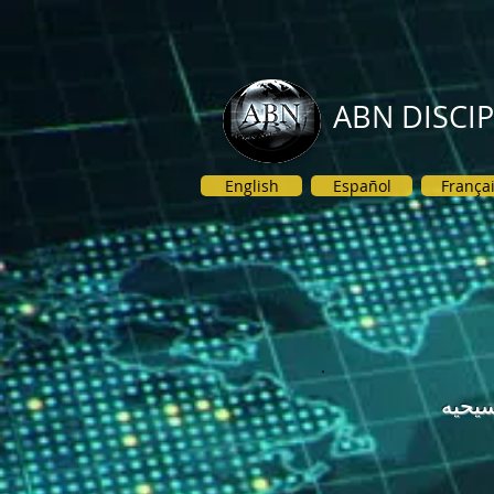
ABN DISCI
English
Español
França
يحيه