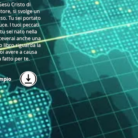
esù Cristo di
atore, si svolge un
so. Tu sei portato
uce. I tuoi peccati
tu sei nato nella
iceverai anche una
 libro riguarda la
oi avere a causa
 fatto per te.
empio