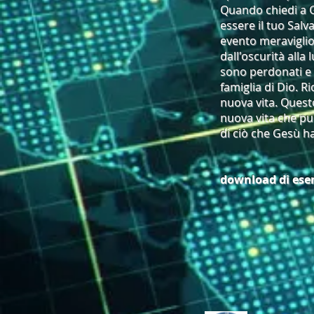
Quando chiedi a G
essere il tuo Salv
evento meraviglio
dall'oscurità alla l
sono perdonati e 
famiglia di Dio. R
nuova vita. Questo
nuova vita che pu
di ciò che Gesù ha
download di es