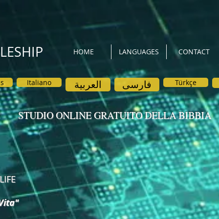
PLESHIP
HOME
LANGUAGES
CONTACT
is
Italiano
العربية
فارسی
Türkçe
STUDIO ONLINE GRATUITO DELLA BIBBIA
LIFE
Vita"